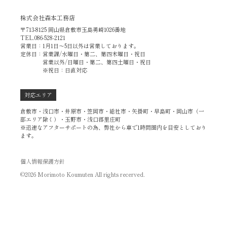
株式会社森本工務店
〒713-8125 岡山県倉敷市玉島勇崎1026番地
TEL.086-528-2121
営業日：1月1日～5日以外は営業しております。
定休日：営業課/水曜日・第二、第四木曜日・祝日
営業以外/日曜日・第二、第四土曜日・祝日
※祝日：日直対応
対応エリア
倉敷市・浅口市・井原市・笠岡市・総社市・矢掛町・早島町・岡山市（一
部エリア除く）・玉野市・浅口郡里庄町
※迅速なアフターサポートの為、弊社から車で1時間圏内を目安としており
ます。
個人情報保護方針
©2026 Morimoto Koumuten All rights recerved.