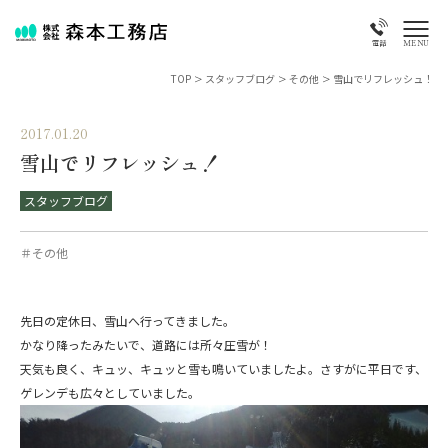
MENU
電話
TOP
>
スタッフブログ
>
その他
>
雪山でリフレッシュ！
2017.01.20
雪山でリフレッシュ！
スタッフブログ
＃その他
先日の定休日、雪山へ行ってきました。
かなり降ったみたいで、道路には所々圧雪が！
天気も良く、キュッ、キュッと雪も鳴いていましたよ。さすがに平日です、
ゲレンデも広々としていました。