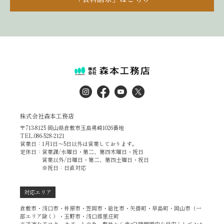
株式会社森本工務店
〒713-8125 岡山県倉敷市玉島勇崎1026番地
TEL.086-528-2121
営業日：1月1日～5日以外は営業しております。
定休日：営業課/水曜日・第二、第四木曜日・祝日
営業以外/日曜日・第二、第四土曜日・祝日
※祝日：日直対応
対応エリア
倉敷市・浅口市・井原市・笠岡市・総社市・矢掛町・早島町・岡山市（一
部エリア除く）・玉野市・浅口郡里庄町