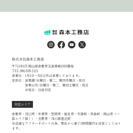
株式会社森本工務店
〒713-8125 岡山県倉敷市玉島勇崎1026番地
TEL.086-528-2121
営業日：1月1日～5日以外は営業しております。
定休日：営業課/水曜日・第二、第四木曜日・祝日
営業以外/日曜日・第二、第四土曜日・祝日
※祝日：日直対応
対応エリア
倉敷市・浅口市・井原市・笠岡市・総社市・矢掛町・早島町・岡山市（一
部エリア除く）・玉野市・浅口郡里庄町
※迅速なアフターサポートの為、弊社から車で1時間圏内を目安としており
ます。