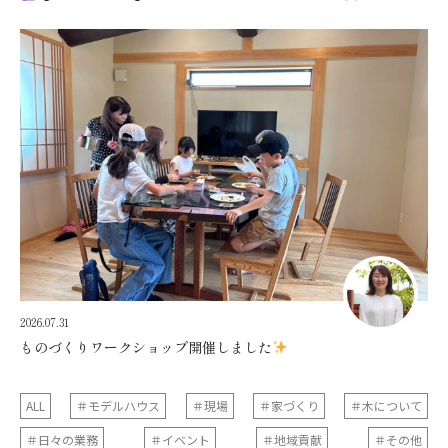
2026.07.31
ものづくりワークショップ開催しました
ALL
＃モデルハウス
＃現場
＃家づくり
＃木について
＃日々の業務
＃イベント
＃地域貢献
＃その他