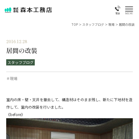
MENU
電話
TOP
>
スタッフブログ
>
現場
>
居間の改装
2016.12.28
居間の改装
スタッフブログ
＃現場
室内の床・壁・天井を撤去して、構造材はそのまま残し、新たに下地材を造
作して、室内の改装を行いました。
《before》