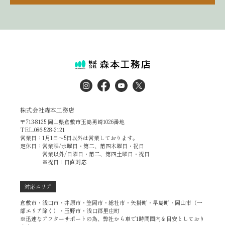
株式会社森本工務店
〒713-8125 岡山県倉敷市玉島勇崎1026番地
TEL.086-528-2121
営業日：1月1日～5日以外は営業しております。
定休日：営業課/水曜日・第二、第四木曜日・祝日
営業以外/日曜日・第二、第四土曜日・祝日
※祝日：日直対応
対応エリア
倉敷市・浅口市・井原市・笠岡市・総社市・矢掛町・早島町・岡山市（一
部エリア除く）・玉野市・浅口郡里庄町
※迅速なアフターサポートの為、弊社から車で1時間圏内を目安としており