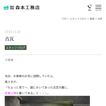
MENU
電話
TOP
>
スタッフブログ
>
現場
>
古瓦
2016.12.25
古瓦
スタッフブログ
＃現場
先日、お客様のお宅に訪問していたら、
奥さまが、
「ちょっと見て～、庭においてあった古瓦の裏に、
天保３年
と書いてある」と・・・。