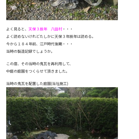
よく見ると、
天保３辰年 八田村
・・・
よく読めないけれどたしかに天保３年辰年は読める。
今から１８４年前、江戸時代後期・・・
当時の製造記録でしょうか。
この度、その当時の鬼瓦を再利用して、
中庭の庭園をつくらせて頂きました。
当時の鬼瓦を配置した庭園(当社施工)