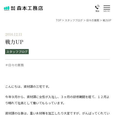
MENU
電話
TOP
>
スタッフブログ
>
日々の業務
>
戦力UP
2016.12.11
戦力UP
スタッフブログ
＃日々の業務
こんにちは、資材課の三宅です。
今年９月から、資材課に女性が入社し、３ヶ月の研修期間を経て、１２月よ
り晴れて社員として働いてもらっています。
資材課の仕事は、重い木材等を加工したり大変ですが、がんばってくれてい