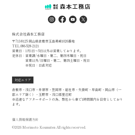
株式会社森本工務店
〒713-8125 岡山県倉敷市玉島勇崎1026番地
TEL.086-528-2121
営業日：1月1日～5日以外は営業しております。
定休日：営業課/水曜日・第二、第四木曜日・祝日
営業以外/日曜日・第二、第四土曜日・祝日
※祝日：日直対応
対応エリア
倉敷市・浅口市・井原市・笠岡市・総社市・矢掛町・早島町・岡山市（一
部エリア除く）・玉野市・浅口郡里庄町
※迅速なアフターサポートの為、弊社から車で1時間圏内を目安としており
ます。
個人情報保護方針
©2026 Morimoto Koumuten All rights recerved.