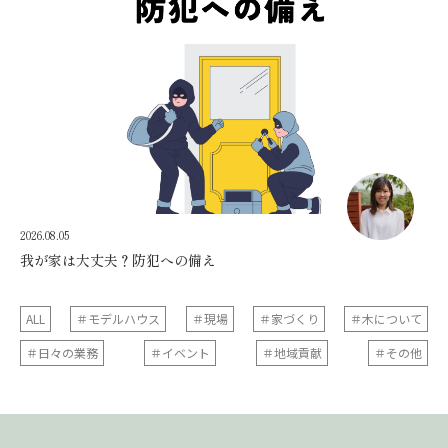
2026.08.05
我が家は大丈夫？防犯への備え
ALL
＃モデルハウス
＃現場
＃家づくり
＃木について
＃日々の業務
＃イベント
＃地域貢献
＃その他