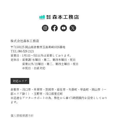
株式会社森本工務店
〒713-8125 岡山県倉敷市玉島勇崎1026番地
TEL.086-528-2121
営業日：1月1日～5日以外は営業しております。
定休日：営業課/水曜日・第二、第四木曜日・祝日
営業以外/日曜日・第二、第四土曜日・祝日
※祝日：日直対応
対応エリア
倉敷市・浅口市・井原市・笠岡市・総社市・矢掛町・早島町・岡山市（一
部エリア除く）・玉野市・浅口郡里庄町
※迅速なアフターサポートの為、弊社から車で1時間圏内を目安としており
ます。
個人情報保護方針