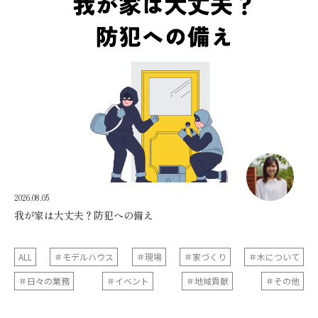
2026.08.05
我が家は大丈夫？防犯への備え
ALL
＃モデルハウス
＃現場
＃家づくり
＃木について
＃日々の業務
＃イベント
＃地域貢献
＃その他