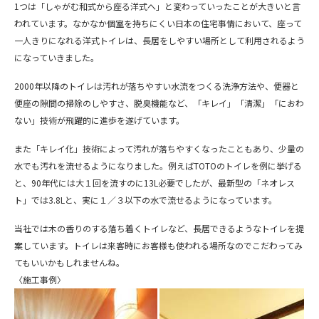
1つは「しゃがむ和式から座る洋式へ」と変わっていったことが大きいと言
われています。なかなか個室を持ちにくい日本の住宅事情において、座って
一人きりになれる洋式トイレは、長居をしやすい場所として利用されるよう
になっていきました。
2000年以降のトイレは汚れが落ちやすい水流をつくる洗浄方法や、便器と
便座の隙間の掃除のしやすさ、脱臭機能など、「キレイ」「清潔」「におわ
ない」技術が飛躍的に進歩を遂げています。
また「キレイ化」技術によって汚れが落ちやすくなったこともあり、少量の
水でも汚れを流せるようになりました。例えば
TOTO
のトイレを例に挙げる
と、
90
年代には大１回を流すのに
13L
必要でしたが、最新型の「ネオレス
ト」では
3.8L
と、実に１／３以下の水で流せるようになっています。
当社では木の香りのする落ち着くトイレなど、長居できるようなトイレを提
案しています。トイレは来客時にお客様も使われる場所なのでこだわってみ
てもいいかもしれませんね。
〈施工事例〉