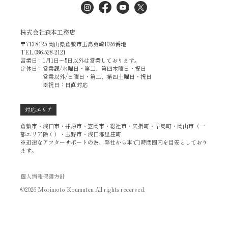
株式会社森本工務店
〒713-8125 岡山県倉敷市玉島勇崎1026番地
TEL.086-528-2121
営業日：1月1日～5日以外は営業しております。
定休日：営業課/水曜日・第二、第四木曜日・祝日
営業以外/日曜日・第二、第四土曜日・祝日
※祝日：日直対応
対応エリア
倉敷市・浅口市・井原市・笠岡市・総社市・矢掛町・早島町・岡山市（一
部エリア除く）・玉野市・浅口郡里庄町
※迅速なアフターサポートの為、弊社から車で1時間圏内を目安としており
ます。
個人情報保護方針
©2026 Morimoto Koumuten All rights recerved.