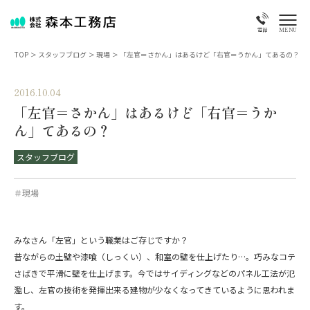
MENU
電話
TOP
>
スタッフブログ
>
現場
>
「左官＝さかん」はあるけど「右官＝うかん」てあるの？
2016.10.04
「左官＝さかん」はあるけど「右官＝うか
ん」てあるの？
スタッフブログ
＃現場
みなさん「左官」という職業はご存じですか？
昔ながらの土壁や漆喰（しっくい）、和室の壁を仕上げたり…。巧みなコテ
さばきで平滑に壁を仕上げます。今ではサイディングなどのパネル工法が氾
濫し、左官の技術を発揮出来る建物が少なくなってきているように思われま
す。