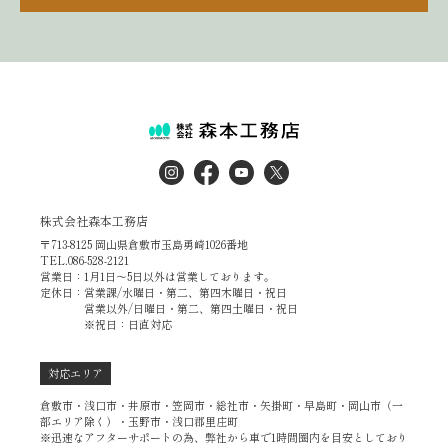
株式会社森本工務店
〒713-8125 岡山県倉敷市玉島勇崎1026番地
TEL.086-528-2121
営業日：1月1日～5日以外は営業しております。
定休日：営業課/水曜日・第二、第四木曜日・祝日
営業以外/日曜日・第二、第四土曜日・祝日
※祝日：日直対応
対応エリア
倉敷市・浅口市・井原市・笠岡市・総社市・矢掛町・早島町・岡山市（一
部エリア除く）・玉野市・浅口郡里庄町
※迅速なアフターサポートの為、弊社から車で1時間圏内を目安としており