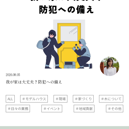
2026.08.05
我が家は大丈夫？防犯への備え
ALL
＃モデルハウス
＃現場
＃家づくり
＃木について
＃日々の業務
＃イベント
＃地域貢献
＃その他