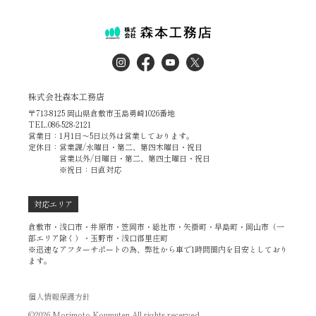
株式会社森本工務店
〒713-8125 岡山県倉敷市玉島勇崎1026番地
TEL.086-528-2121
営業日：1月1日～5日以外は営業しております。
定休日：営業課/水曜日・第二、第四木曜日・祝日
営業以外/日曜日・第二、第四土曜日・祝日
※祝日：日直対応
対応エリア
倉敷市・浅口市・井原市・笠岡市・総社市・矢掛町・早島町・岡山市（一
部エリア除く）・玉野市・浅口郡里庄町
※迅速なアフターサポートの為、弊社から車で1時間圏内を目安としており
ます。
個人情報保護方針
©2026 Morimoto Koumuten All rights recerved.