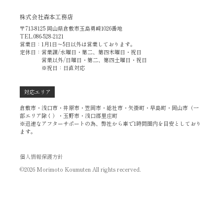
株式会社森本工務店
〒713-8125 岡山県倉敷市玉島勇崎1026番地
TEL.086-528-2121
営業日：1月1日～5日以外は営業しております。
定休日：営業課/水曜日・第二、第四木曜日・祝日
営業以外/日曜日・第二、第四土曜日・祝日
※祝日：日直対応
対応エリア
倉敷市・浅口市・井原市・笠岡市・総社市・矢掛町・早島町・岡山市（一
部エリア除く）・玉野市・浅口郡里庄町
※迅速なアフターサポートの為、弊社から車で1時間圏内を目安としており
ます。
個人情報保護方針
©2026 Morimoto Koumuten All rights recerved.