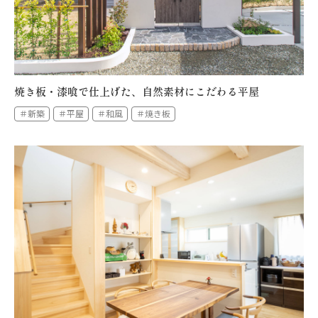
焼き板・漆喰で仕上げた、自然素材にこだわる平屋
＃新築
＃平屋
＃和風
＃焼き板