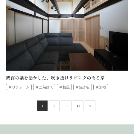
既存の梁を活かした、吹き抜けリビングのある家
＃リフォーム
＃二階建て
＃和風
＃焼き板
＃漆喰
投
稿
1
2
…
13
>
次
の
へ
ペ
ー
ジ
送
り