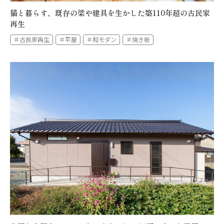
猫と暮らす、既存の梁や建具を生かした築110年超の古民家
再生
＃古民家再生
＃平屋
＃和モダン
＃焼き板