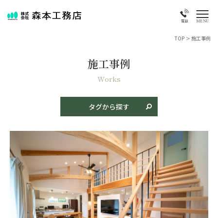
MENU
電話
TOP
>
施工事例
施工事例
商品名
新築
リフォーム
古民家再生
店舗・特殊物件
Works
タイプ
タグから探す
平屋
二階建て
特殊・変形地
二世帯住宅
テイスト
和風
モダン
和モダン
洋風
素材
焼き板
漆喰
タイル・レンガ