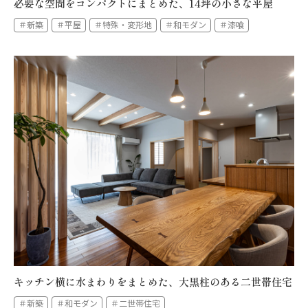
必要な空間をコンパクトにまとめた、14坪の小さな平屋
＃新築
＃平屋
＃特殊・変形地
＃和モダン
＃漆喰
キッチン横に水まわりをまとめた、大黒柱のある二世帯住宅
＃新築
＃和モダン
＃二世帯住宅