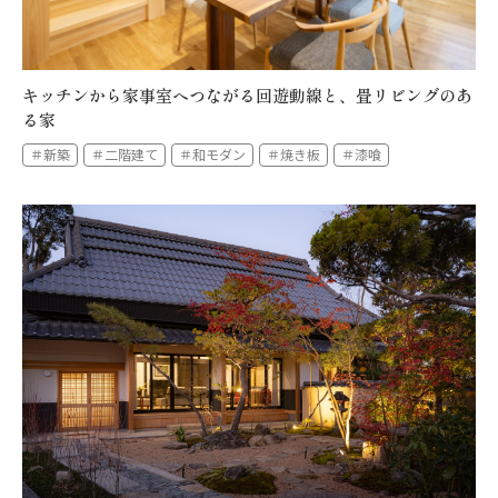
キッチンから家事室へつながる回遊動線と、畳リビングのあ
る家
＃新築
＃二階建て
＃和モダン
＃焼き板
＃漆喰