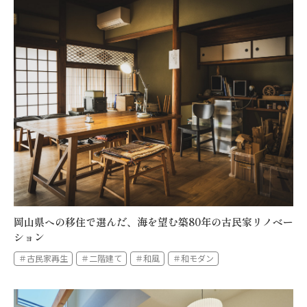
岡山県への移住で選んだ、海を望む築80年の古民家リノベー
ション
＃古民家再生
＃二階建て
＃和風
＃和モダン