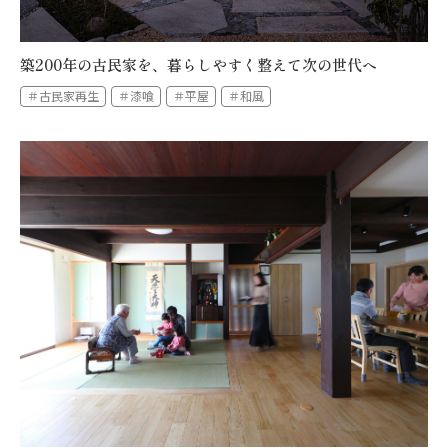
築200年の古民家を、暮らしやすく整えて次の世代へ
＃古民家再生
＃漆喰
＃平屋
＃和風