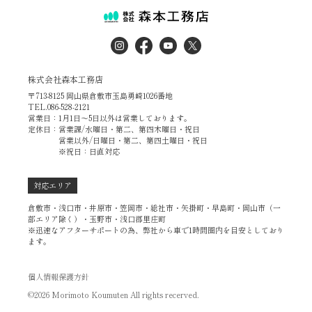
株式会社森本工務店
〒713-8125 岡山県倉敷市玉島勇崎1026番地
TEL.086-528-2121
営業日：1月1日～5日以外は営業しております。
定休日：営業課/水曜日・第二、第四木曜日・祝日
営業以外/日曜日・第二、第四土曜日・祝日
※祝日：日直対応
対応エリア
倉敷市・浅口市・井原市・笠岡市・総社市・矢掛町・早島町・岡山市（一
部エリア除く）・玉野市・浅口郡里庄町
※迅速なアフターサポートの為、弊社から車で1時間圏内を目安としており
ます。
個人情報保護方針
©2026 Morimoto Koumuten All rights recerved.