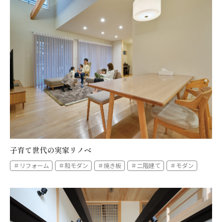
子育て世代の実家リノベ
＃リフォーム
＃和モダン
＃焼き板
＃二階建て
＃モダン