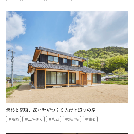
焼杉と漆喰、深い軒がつくる入母屋造りの家
＃新築
＃二階建て
＃和風
＃焼き板
＃漆喰