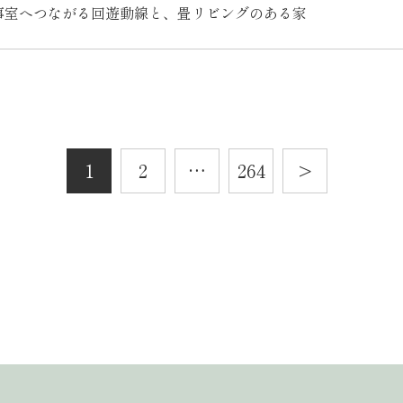
事室へつながる回遊動線と、畳リビングのある家
投
1
2
…
264
>
稿
次
の
へ
ペ
ー
ジ
送
り