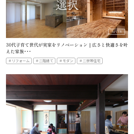
全件を表示する
30代子育て世代が実家をリノベーション｜広さと快適さを叶
えた家族･･･
＃リフォーム
＃二階建て
＃モダン
＃二世帯住宅