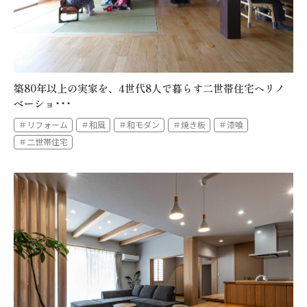
築80年以上の実家を、4世代8人で暮らす二世帯住宅へリノ
ベーショ･･･
＃リフォーム
＃和風
＃和モダン
＃焼き板
＃漆喰
＃二世帯住宅