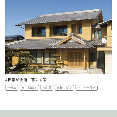
4世帯が快適に暮らす家
＃新築
＃二階建て
＃和風
＃和モダン
＃二世帯住宅