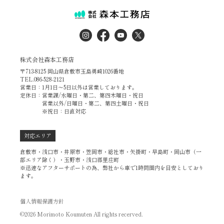
株式会社森本工務店
〒713-8125 岡山県倉敷市玉島勇崎1026番地
TEL.086-528-2121
営業日：1月1日～5日以外は営業しております。
定休日：営業課/水曜日・第二、第四木曜日・祝日
営業以外/日曜日・第二、第四土曜日・祝日
※祝日：日直対応
対応エリア
倉敷市・浅口市・井原市・笠岡市・総社市・矢掛町・早島町・岡山市（一
部エリア除く）・玉野市・浅口郡里庄町
※迅速なアフターサポートの為、弊社から車で1時間圏内を目安としており
ます。
個人情報保護方針
©2026 Morimoto Koumuten All rights recerved.