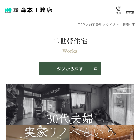
MENU
電話
TOP
>
施工事例
>
タイプ
>
二世帯住宅
二世帯住宅
商品名
新築
リフォーム
古民家再生
店舗・特殊物件
Works
タイプ
タグから探す
平屋
二階建て
特殊・変形地
二世帯住宅
テイスト
和風
モダン
和モダン
洋風
素材
焼き板
漆喰
タイル・レンガ