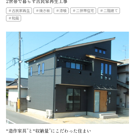
2世帯で暮らす古民家再生工事
＃古民家再生
＃焼き板
＃漆喰
＃二世帯住宅
＃二階建て
＃和風
‟造作家具”と‟収納量”にこだわった住まい