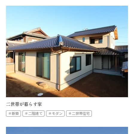
二世帯が暮らす家
＃新築
＃二階建て
＃モダン
＃二世帯住宅