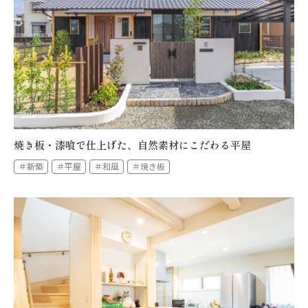
焼き板・漆喰で仕上げた、自然素材にこだわる平屋
＃新築
＃平屋
＃和風
＃焼き板