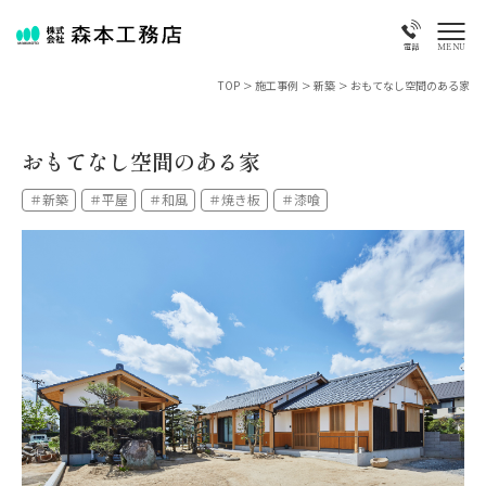
MENU
電話
TOP
>
施工事例
>
新築
>
おもてなし空間のある家
おもてなし空間のある家
＃新築
＃平屋
＃和風
＃焼き板
＃漆喰