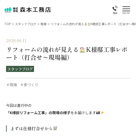
MENU
電話
TOP
>
スタッフブログ
>
現場
>
リフォームの流れが見える
K様邸工事レポート（打合せ〜現
2026.06.11
リフォームの流れが見える
K様邸工事レポ
ート（打合せ〜現場編）
スタッフブログ
＃現場
＃家づくり
今回は進行中の
「K様邸リフォーム工事」の現場の様子
をお届けします
まずは仕様打合せから