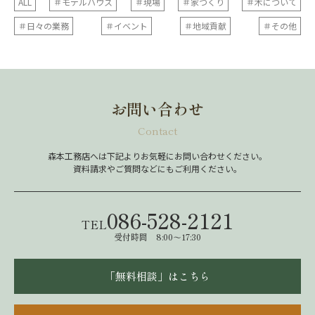
ALL
＃モデルハウス
＃現場
＃家づくり
＃木について
＃日々の業務
＃イベント
＃地域貢献
＃その他
お問い合わせ
Contact
森本工務店へは下記よりお気軽にお問い合わせください。
資料請求やご質問などにもご利用ください。
086-528-2121
TEL
受付時間 8:00～17:30
「無料相談」はこちら