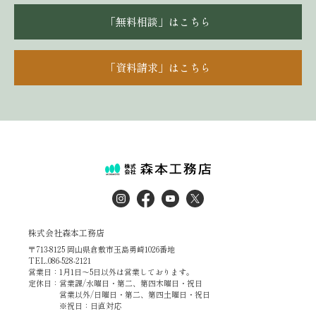
「無料相談」はこちら
「資料請求」はこちら
株式会社森本工務店
〒713-8125 岡山県倉敷市玉島勇崎1026番地
TEL.086-528-2121
営業日：1月1日～5日以外は営業しております。
定休日：営業課/水曜日・第二、第四木曜日・祝日
営業以外/日曜日・第二、第四土曜日・祝日
※祝日：日直対応