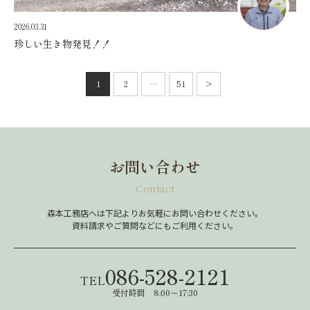
2026.03.31
珍しい生き物発見！！
投
稿
1
2
…
51
>
次
の
へ
ペ
ー
ジ
送
り
お問い合わせ
Contact
森本工務店へは下記よりお気軽にお問い合わせください。
資料請求やご質問などにもご利用ください。
086-528-2121
TEL
受付時間 8:00～17:30