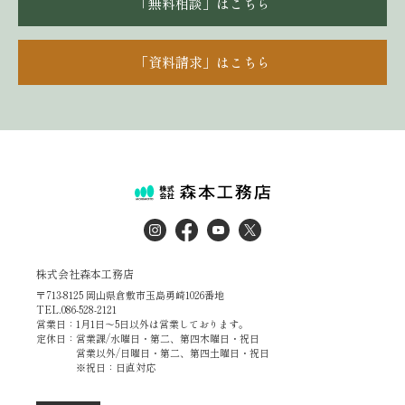
「無料相談」はこちら
「資料請求」はこちら
株式会社森本工務店
〒713-8125 岡山県倉敷市玉島勇崎1026番地
TEL.086-528-2121
営業日：1月1日～5日以外は営業しております。
定休日：営業課/水曜日・第二、第四木曜日・祝日
営業以外/日曜日・第二、第四土曜日・祝日
※祝日：日直対応