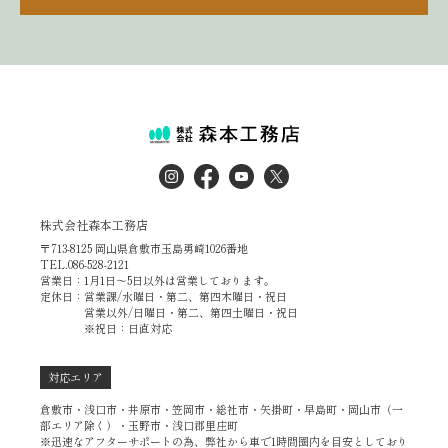
株式会社森本工務店
〒713-8125 岡山県倉敷市玉島勇崎1026番地
TEL.086-528-2121
営業日：1月1日～5日以外は営業しております。
定休日：営業課/水曜日・第二、第四木曜日・祝日
営業以外/日曜日・第二、第四土曜日・祝日
※祝日：日直対応
対応エリア
倉敷市・浅口市・井原市・笠岡市・総社市・矢掛町・早島町・岡山市（一
部エリア除く）・玉野市・浅口郡里庄町
※迅速なアフターサポートの為、弊社から車で1時間圏内を目安としており