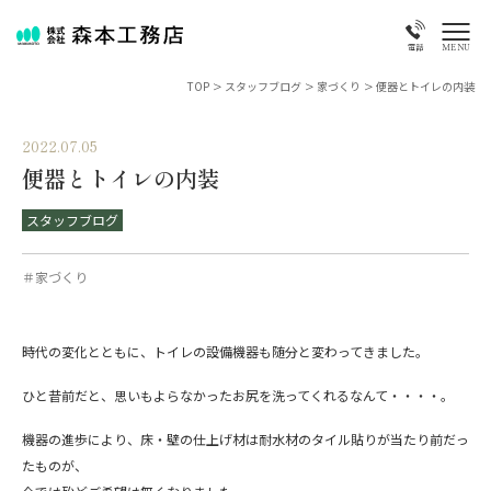
MENU
電話
TOP
>
スタッフブログ
>
家づくり
>
便器とトイレの内装
2022.07.05
便器とトイレの内装
スタッフブログ
＃家づくり
時代の変化とともに、トイレの設備機器も随分と変わってきました。
ひと昔前だと、思いもよらなかったお尻を洗ってくれるなんて・・・・。
機器の進歩により、床・壁の仕上げ材は耐水材のタイル貼りが当たり前だっ
たものが、