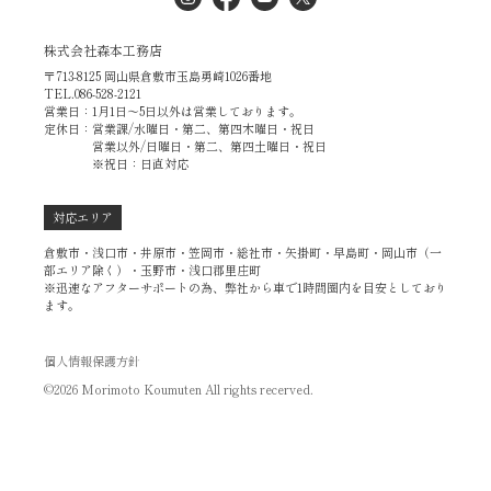
株式会社森本工務店
〒713-8125 岡山県倉敷市玉島勇崎1026番地
TEL.086-528-2121
営業日：1月1日～5日以外は営業しております。
定休日：営業課/水曜日・第二、第四木曜日・祝日
営業以外/日曜日・第二、第四土曜日・祝日
※祝日：日直対応
対応エリア
倉敷市・浅口市・井原市・笠岡市・総社市・矢掛町・早島町・岡山市（一
部エリア除く）・玉野市・浅口郡里庄町
※迅速なアフターサポートの為、弊社から車で1時間圏内を目安としており
ます。
個人情報保護方針
©2026 Morimoto Koumuten All rights recerved.