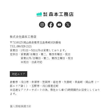
株式会社森本工務店
〒713-8125 岡山県倉敷市玉島勇崎1026番地
TEL.086-528-2121
営業日：1月1日～5日以外は営業しております。
定休日：営業課/水曜日・第二、第四木曜日・祝日
営業以外/日曜日・第二、第四土曜日・祝日
※祝日：日直対応
対応エリア
倉敷市・浅口市・井原市・笠岡市・総社市・矢掛町・早島町・岡山市（一
部エリア除く）・玉野市・浅口郡里庄町
※迅速なアフターサポートの為、弊社から車で1時間圏内を目安としており
ます。
個人情報保護方針