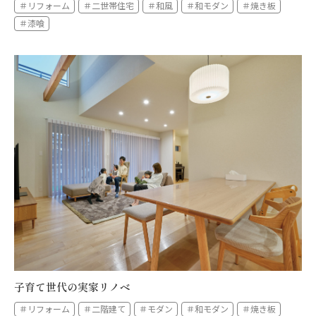
＃リフォーム
＃二世帯住宅
＃和風
＃和モダン
＃焼き板
＃漆喰
子育て世代の実家リノベ
＃リフォーム
＃二階建て
＃モダン
＃和モダン
＃焼き板