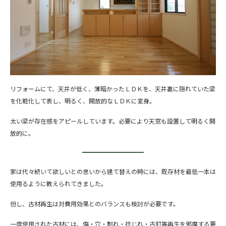
リフォームにて、天井が低く、薄暗かったＬＤＫを、天井裏に隠れていた梁
を化粧化して表し、明るく、開放的なＬＤＫに変身。
太い梁が存在感をアピールしています。必要により天窓も設置して明るく開
放的に。
家は代々続いて欲しいとの思いから建て替えの時には、既存材を最低一本は
使用るように教えられてきました。
但し、古材再生は対費用効果とのバランスも検討が必要です。
一度使用された古材には、傷・穴・割れ・捻じれ・古釘等再生を邪魔する要