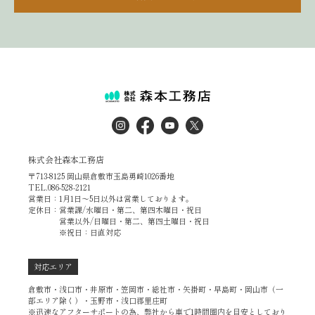
株式会社森本工務店
〒713-8125 岡山県倉敷市玉島勇崎1026番地
TEL.086-528-2121
営業日：1月1日～5日以外は営業しております。
定休日：営業課/水曜日・第二、第四木曜日・祝日
営業以外/日曜日・第二、第四土曜日・祝日
※祝日：日直対応
対応エリア
倉敷市・浅口市・井原市・笠岡市・総社市・矢掛町・早島町・岡山市（一
部エリア除く）・玉野市・浅口郡里庄町
※迅速なアフターサポートの為、弊社から車で1時間圏内を目安としており