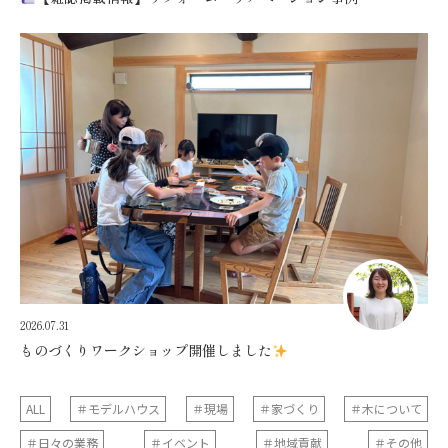
2026.07.31
ものづくりワークショップ開催しました
ALL
＃モデルハウス
＃現場
＃家づくり
＃木について
＃日々の業務
＃イベント
＃地域貢献
＃その他