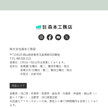
株式会社森本工務店
〒713-8125 岡山県倉敷市玉島勇崎1026番地
TEL.086-528-2121
営業日：1月1日～5日以外は営業しております。
定休日：営業課/水曜日・第二、第四木曜日・祝日
営業以外/日曜日・第二、第四土曜日・祝日
※祝日：日直対応
対応エリア
倉敷市・浅口市・井原市・笠岡市・総社市・矢掛町・早島町・岡山市（一
部エリア除く）・玉野市・浅口郡里庄町
※迅速なアフターサポートの為、弊社から車で1時間圏内を目安としており
ます。