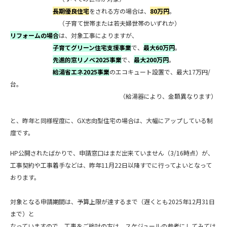
長期優良住宅
をされる方の場合は、
80万円
。
（子育て世帯または若夫婦世帯のいずれか）
リフォームの場合
は、対象工事によりますが、
子育てグリーン住宅支援事業
で、
最大60万円
。
先進的窓リノベ2025事業
で、
最大200万円
。
給湯省エネ2025事業
のエコキュート設置で、最大17万円/
台。
（給湯器により、金額異なります）
と、昨年と同様程度に、GX志向型住宅の場合は、大幅にアップしている制
度です。
HP公開されたばかりで、申請窓口はまだ出来ていません（3/16時点）が、
工事契約や工事着手などは、昨年11月22日以降すでに行ってよいとなって
おります。
対象となる申請期間は、予算上限が達するまで（遅くとも2025年12月31日
まで）と
なっていますので、工事をご検討の方は、スケジュールの参考にしてみては