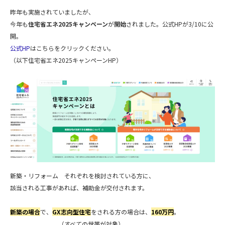
昨年も実施されていましたが、
今年も
住宅省エネ2025キャンペーン
が
開始
されました。公式HPが3/10に公
開。
公式HP
はこちらをクリックください。
（以下住宅省エネ2025キャンペーンHP）
新築・リフォーム それぞれを検討されている方に、
該当される工事があれば、補助金が交付されます。
新築の場合
で、
GX志向型住宅
をされる方の場合は、
160万円
。
（すべての世帯が対象）