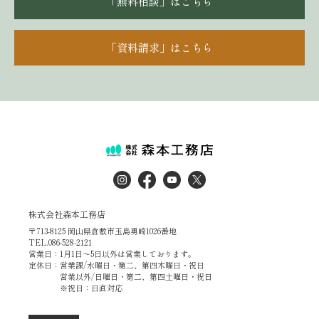
「無料相談」はこちら
「資料請求」はこちら
株式会社森本工務店
〒713-8125 岡山県倉敷市玉島勇崎1026番地
TEL.086-528-2121
営業日：1月1日～5日以外は営業しております。
定休日：営業課/水曜日・第二、第四木曜日・祝日
営業以外/日曜日・第二、第四土曜日・祝日
※祝日：日直対応