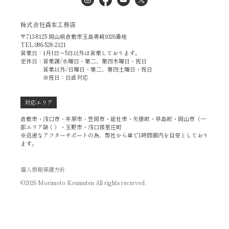
株式会社森本工務店
〒713-8125 岡山県倉敷市玉島勇崎1026番地
TEL.086-528-2121
営業日：1月1日～5日以外は営業しております。
定休日：営業課/水曜日・第二、第四木曜日・祝日
営業以外/日曜日・第二、第四土曜日・祝日
※祝日：日直対応
対応エリア
倉敷市・浅口市・井原市・笠岡市・総社市・矢掛町・早島町・岡山市（一
部エリア除く）・玉野市・浅口郡里庄町
※迅速なアフターサポートの為、弊社から車で1時間圏内を目安としており
ます。
個人情報保護方針
©2026 Morimoto Koumuten All rights recerved.