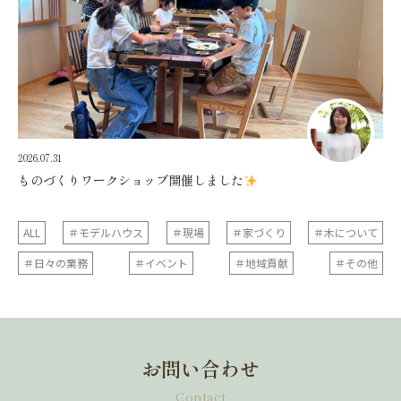
2026.07.31
ものづくりワークショップ開催しました
ALL
＃モデルハウス
＃現場
＃家づくり
＃木について
＃日々の業務
＃イベント
＃地域貢献
＃その他
お問い合わせ
Contact