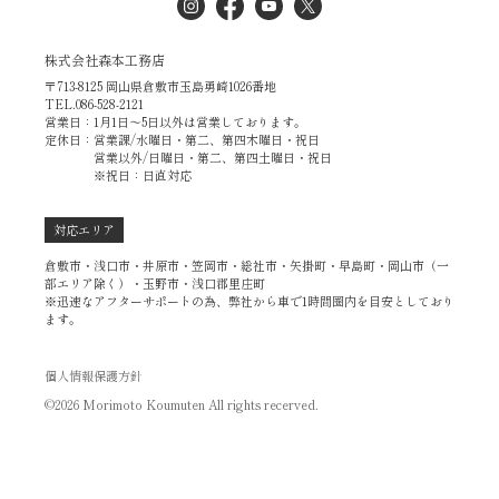
株式会社森本工務店
〒713-8125 岡山県倉敷市玉島勇崎1026番地
TEL.086-528-2121
営業日：1月1日～5日以外は営業しております。
定休日：営業課/水曜日・第二、第四木曜日・祝日
営業以外/日曜日・第二、第四土曜日・祝日
※祝日：日直対応
対応エリア
倉敷市・浅口市・井原市・笠岡市・総社市・矢掛町・早島町・岡山市（一
部エリア除く）・玉野市・浅口郡里庄町
※迅速なアフターサポートの為、弊社から車で1時間圏内を目安としており
ます。
個人情報保護方針
©2026 Morimoto Koumuten All rights recerved.