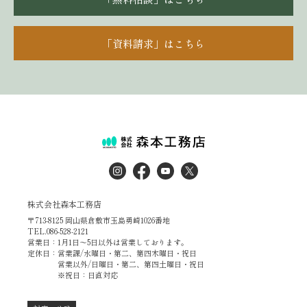
「資料請求」はこちら
株式会社森本工務店
〒713-8125 岡山県倉敷市玉島勇崎1026番地
TEL.086-528-2121
営業日：1月1日～5日以外は営業しております。
定休日：営業課/水曜日・第二、第四木曜日・祝日
営業以外/日曜日・第二、第四土曜日・祝日
※祝日：日直対応