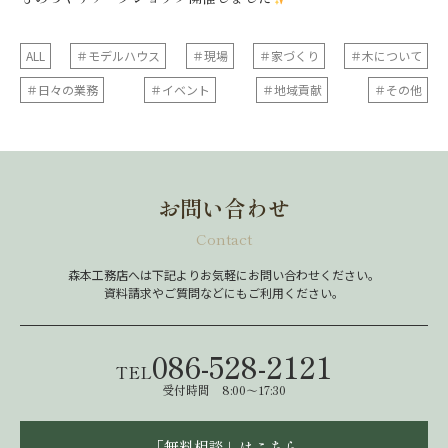
ALL
＃モデルハウス
＃現場
＃家づくり
＃木について
＃日々の業務
＃イベント
＃地域貢献
＃その他
お問い合わせ
Contact
森本工務店へは下記よりお気軽にお問い合わせください。
資料請求やご質問などにもご利用ください。
086-528-2121
TEL
受付時間 8:00～17:30
「無料相談」はこちら