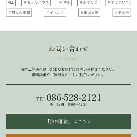
ALL
＃モデルハウス
＃現場
＃家づくり
＃木について
＃日々の業務
＃イベント
＃地域貢献
＃その他
お問い合わせ
Contact
森本工務店へは下記よりお気軽にお問い合わせください。
資料請求やご質問などにもご利用ください。
086-528-2121
TEL
受付時間 8:00～17:30
「無料相談」はこちら