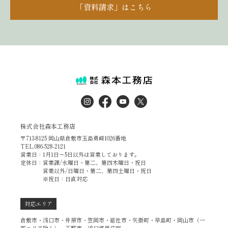
「資料請求」はこちら
株式会社森本工務店
〒713-8125 岡山県倉敷市玉島勇崎1026番地
TEL.086-528-2121
営業日：1月1日～5日以外は営業しております。
定休日：営業課/水曜日・第二、第四木曜日・祝日
営業以外/日曜日・第二、第四土曜日・祝日
※祝日：日直対応
対応エリア
倉敷市・浅口市・井原市・笠岡市・総社市・矢掛町・早島町・岡山市（一