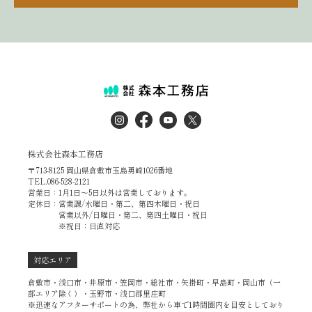
株式会社森本工務店
〒713-8125 岡山県倉敷市玉島勇崎1026番地
TEL.086-528-2121
営業日：1月1日～5日以外は営業しております。
定休日：営業課/水曜日・第二、第四木曜日・祝日
営業以外/日曜日・第二、第四土曜日・祝日
※祝日：日直対応
対応エリア
倉敷市・浅口市・井原市・笠岡市・総社市・矢掛町・早島町・岡山市（一
部エリア除く）・玉野市・浅口郡里庄町
※迅速なアフターサポートの為、弊社から車で1時間圏内を目安としており