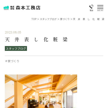
MENU
電話
TOP
>
スタッフブログ
>
家づくり
>
天 井 表 し 化 粧 梁
2023.08.05
天 井 表 し 化 粧 梁
スタッフブログ
＃家づくり