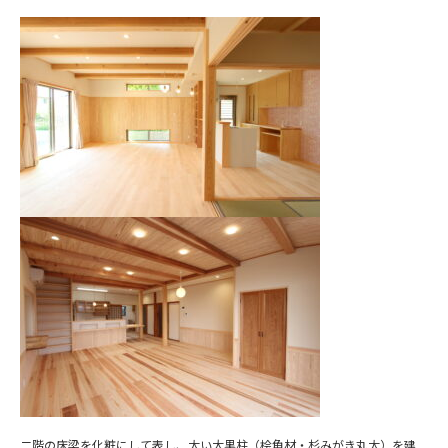
二階の床梁を化粧にして表し、太い大黒柱（桧角材・杉みがき丸太）を建