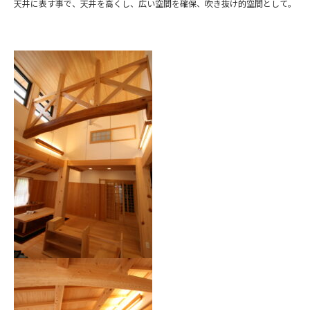
天井に表す事で、天井を高くし、広い空間を確保、吹き抜け的空間として。