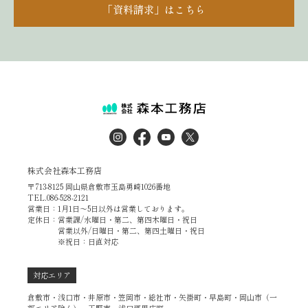
「資料請求」はこちら
株式会社森本工務店
〒713-8125 岡山県倉敷市玉島勇崎1026番地
TEL.086-528-2121
営業日：1月1日～5日以外は営業しております。
定休日：営業課/水曜日・第二、第四木曜日・祝日
営業以外/日曜日・第二、第四土曜日・祝日
※祝日：日直対応
対応エリア
倉敷市・浅口市・井原市・笠岡市・総社市・矢掛町・早島町・岡山市（一