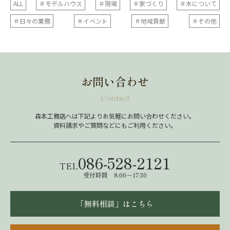
ALL
＃モデルハウス
＃現場
＃家づくり
＃木について
＃日々の業務
＃イベント
＃地域貢献
＃その他
お問い合わせ
Contact
森本工務店へは下記よりお気軽にお問い合わせください。
資料請求やご質問などにもご利用ください。
086-528-2121
TEL
受付時間 8:00～17:30
「無料相談」はこちら