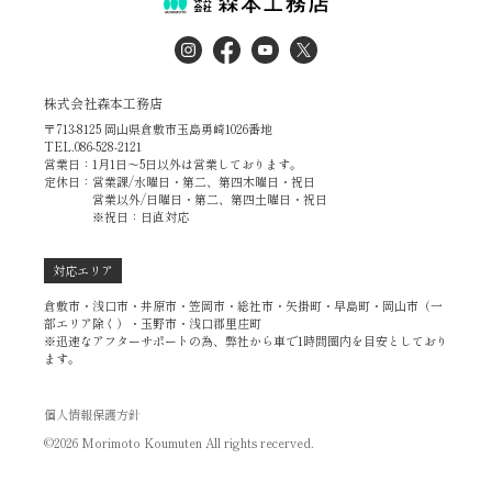
株式会社森本工務店
〒713-8125 岡山県倉敷市玉島勇崎1026番地
TEL.086-528-2121
営業日：1月1日～5日以外は営業しております。
定休日：営業課/水曜日・第二、第四木曜日・祝日
営業以外/日曜日・第二、第四土曜日・祝日
※祝日：日直対応
対応エリア
倉敷市・浅口市・井原市・笠岡市・総社市・矢掛町・早島町・岡山市（一
部エリア除く）・玉野市・浅口郡里庄町
※迅速なアフターサポートの為、弊社から車で1時間圏内を目安としており
ます。
個人情報保護方針
©2026 Morimoto Koumuten All rights recerved.