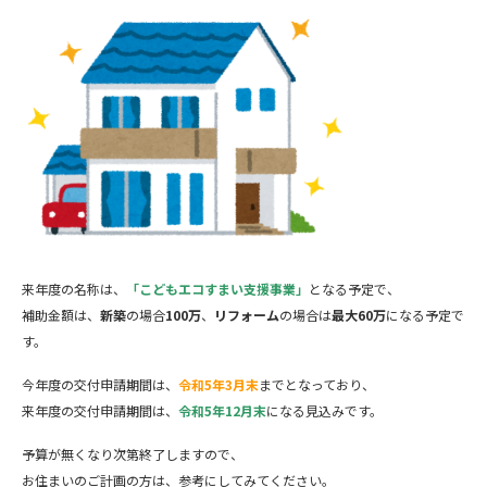
来年度の名称は、
「こどもエコすまい支援事業」
となる予定で、
補助金額は、
新築
の場合
100万
、
リフォーム
の場合は
最大60万
になる予定で
す。
今年度の交付申請期間は、
令和5年3月末
までとなっており、
来年度の交付申請期間は、
令和5年12月末
になる見込みです。
予算が無くなり次第終了しますので、
お住まいのご計画の方は、参考にしてみてください。