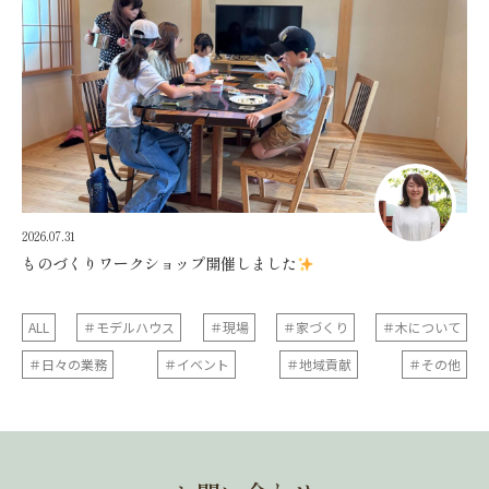
2026.07.31
ものづくりワークショップ開催しました
ALL
＃モデルハウス
＃現場
＃家づくり
＃木について
＃日々の業務
＃イベント
＃地域貢献
＃その他