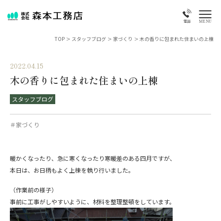
MENU
電話
TOP
>
スタッフブログ
>
家づくり
>
木の香りに包まれた住まいの上棟
2022.04.15
木の香りに包まれた住まいの上棟
スタッフブログ
＃家づくり
暖かくなったり、急に寒くなったり寒暖差のある四月ですが、
本日は、お日柄もよく上棟を執り行いました。
（作業前の様子）
事前に工事がしやすいように、材料を整理整頓をしています。