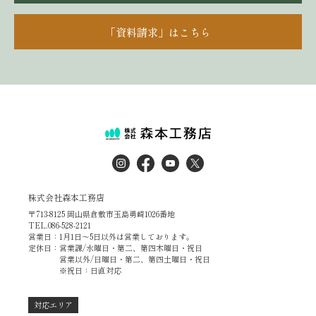
「資料請求」はこちら
株式会社森本工務店
〒713-8125 岡山県倉敷市玉島勇崎1026番地
TEL.086-528-2121
営業日：1月1日～5日以外は営業しております。
定休日：営業課/水曜日・第二、第四木曜日・祝日
営業以外/日曜日・第二、第四土曜日・祝日
※祝日：日直対応
対応エリア