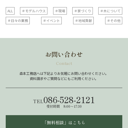
ALL
＃モデルハウス
＃現場
＃家づくり
＃木について
＃日々の業務
＃イベント
＃地域貢献
＃その他
お問い合わせ
Contact
森本工務店へは下記よりお気軽にお問い合わせください。
資料請求やご質問などにもご利用ください。
086-528-2121
TEL
受付時間 8:00～17:30
「無料相談」はこちら