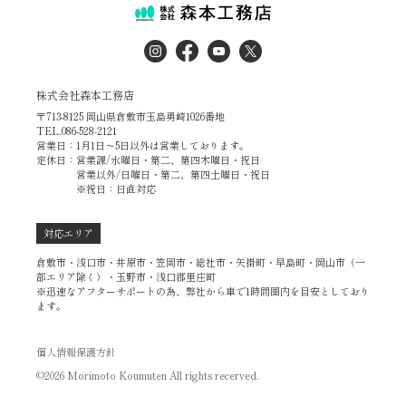
株式会社森本工務店
〒713-8125 岡山県倉敷市玉島勇崎1026番地
TEL.086-528-2121
営業日：1月1日～5日以外は営業しております。
定休日：営業課/水曜日・第二、第四木曜日・祝日
営業以外/日曜日・第二、第四土曜日・祝日
※祝日：日直対応
対応エリア
倉敷市・浅口市・井原市・笠岡市・総社市・矢掛町・早島町・岡山市（一
部エリア除く）・玉野市・浅口郡里庄町
※迅速なアフターサポートの為、弊社から車で1時間圏内を目安としており
ます。
個人情報保護方針
©2026 Morimoto Koumuten All rights recerved.