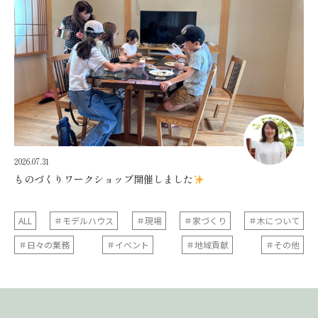
2026.07.31
ものづくりワークショップ開催しました
ALL
＃モデルハウス
＃現場
＃家づくり
＃木について
＃日々の業務
＃イベント
＃地域貢献
＃その他