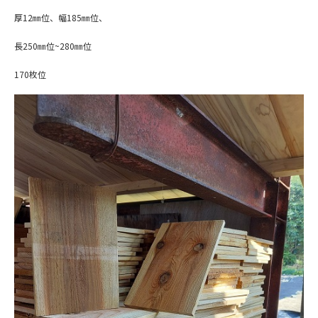
厚12㎜位、幅185㎜位、
長250㎜位~280㎜位
170枚位