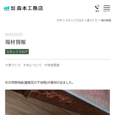
MENU
電話
TOP
>
スタッフブログ
>
家づくり
>
端材情報
2022.03.15
端材情報
スタッフブログ
＃家づくり
＃木について
＃地域貢献
杉の荒野地板(屋根瓦の下地用)の端材が出ました。