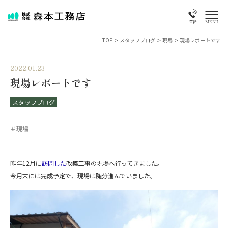
MENU
電話
TOP
>
スタッフブログ
>
現場
>
現場レポートです
2022.01.23
現場レポートです
スタッフブログ
＃現場
昨年12月に
訪問した
改築工事の現場へ行ってきました。
今月末には完成予定で、現場は随分進んでいました。