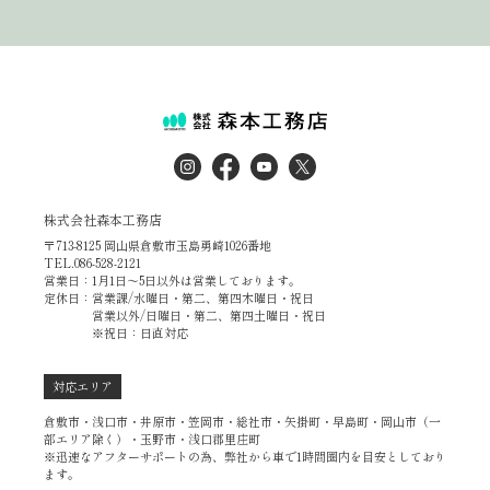
株式会社森本工務店
〒713-8125 岡山県倉敷市玉島勇崎1026番地
TEL.086-528-2121
営業日：1月1日～5日以外は営業しております。
定休日：営業課/水曜日・第二、第四木曜日・祝日
営業以外/日曜日・第二、第四土曜日・祝日
※祝日：日直対応
対応エリア
倉敷市・浅口市・井原市・笠岡市・総社市・矢掛町・早島町・岡山市（一
部エリア除く）・玉野市・浅口郡里庄町
※迅速なアフターサポートの為、弊社から車で1時間圏内を目安としており
ます。