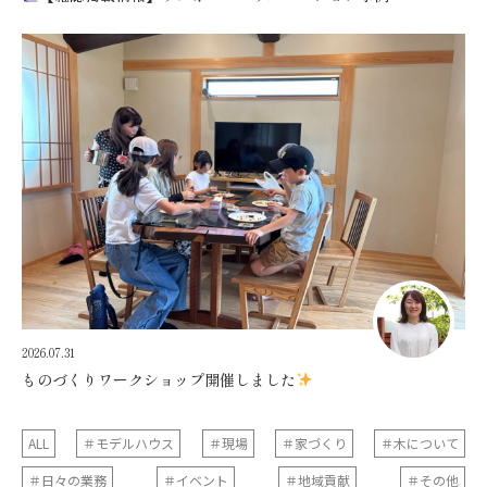
2026.07.31
ものづくりワークショップ開催しました
ALL
＃モデルハウス
＃現場
＃家づくり
＃木について
＃日々の業務
＃イベント
＃地域貢献
＃その他