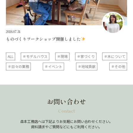
2026.07.31
ものづくりワークショップ開催しました
ALL
＃モデルハウス
＃現場
＃家づくり
＃木について
＃日々の業務
＃イベント
＃地域貢献
＃その他
お問い合わせ
Contact
森本工務店へは下記よりお気軽にお問い合わせください。
資料請求やご質問などにもご利用ください。