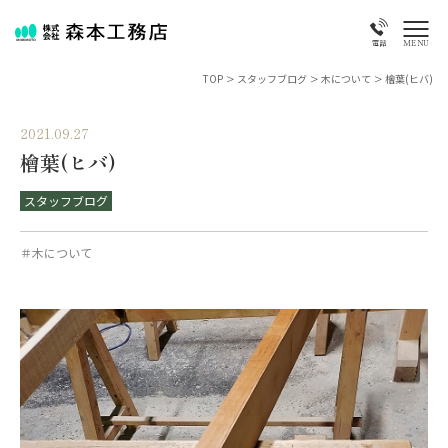
MENU
電話
TOP
>
スタッフブログ
>
木について
>
檜葉(ヒバ)
2021.09.27
檜葉(ヒバ)
スタッフブログ
＃木について