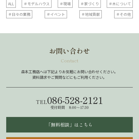
ALL
＃モデルハウス
＃現場
＃家づくり
＃木について
＃日々の業務
＃イベント
＃地域貢献
＃その他
お問い合わせ
Contact
森本工務店へは下記よりお気軽にお問い合わせください。
資料請求やご質問などにもご利用ください。
086-528-2121
TEL
受付時間 8:00～17:30
「無料相談」はこちら