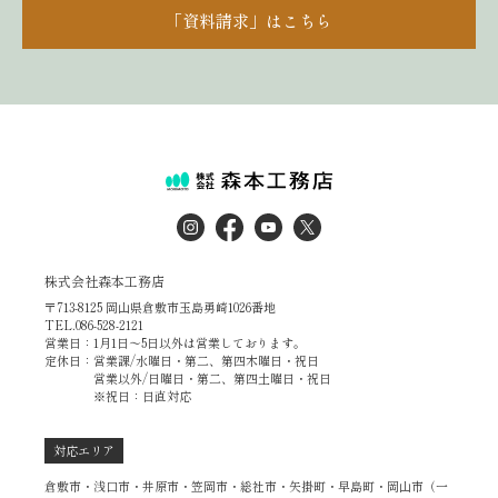
「資料請求」はこちら
株式会社森本工務店
〒713-8125 岡山県倉敷市玉島勇崎1026番地
TEL.086-528-2121
営業日：1月1日～5日以外は営業しております。
定休日：営業課/水曜日・第二、第四木曜日・祝日
営業以外/日曜日・第二、第四土曜日・祝日
※祝日：日直対応
対応エリア
倉敷市・浅口市・井原市・笠岡市・総社市・矢掛町・早島町・岡山市（一