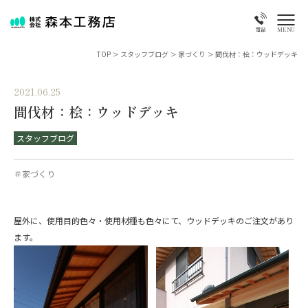
MENU
電話
TOP
>
スタッフブログ
>
家づくり
>
間伐材：桧：ウッドデッキ
2021.06.25
間伐材：桧：ウッドデッキ
スタッフブログ
＃家づくり
屋外に、使用目的色々・使用材種も色々にて、ウッドデッキのご注文があり
ます。