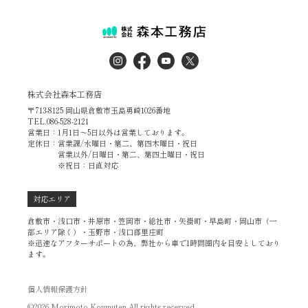
株式会社森本工務店
〒713-8125 岡山県倉敷市玉島勇崎1026番地
TEL.086-528-2121
営業日：1月1日～5日以外は営業しております。
定休日：営業課/水曜日・第二、第四木曜日・祝日
営業以外/日曜日・第二、第四土曜日・祝日
※祝日：日直対応
対応エリア
倉敷市・浅口市・井原市・笠岡市・総社市・矢掛町・早島町・岡山市（一
部エリア除く）・玉野市・浅口郡里庄町
※迅速なアフターサポートの為、弊社から車で1時間圏内を目安としており
ます。
個人情報保護方針
©2026 Morimoto Koumuten All rights recerved.