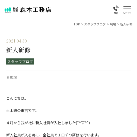
MENU
電話
TOP
>
スタッフブログ
>
現場
>
新人研修
2021.04.30
新人研修
スタッフブログ
＃現場
こんにちは。
土木班の末吉です。
４月から我が社に新入社員が入社しました(*^▽^*)
新入社員が入る毎に、全社員で１日ずつ研修を行います。