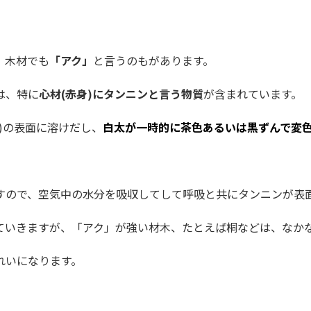
、木材でも
「アク」
と言うのもがあります。
は、特に
心材(赤身)にタンニンと言う物質
が含まれています。
)の表面に溶けだし、
白太が一時的に茶色あるいは黒ずんで変
すので、空気中の水分を吸収してして呼吸と共にタンニンが表
ていきますが、「アク」が強い材木、たとえば桐などは、なか
れいになります。