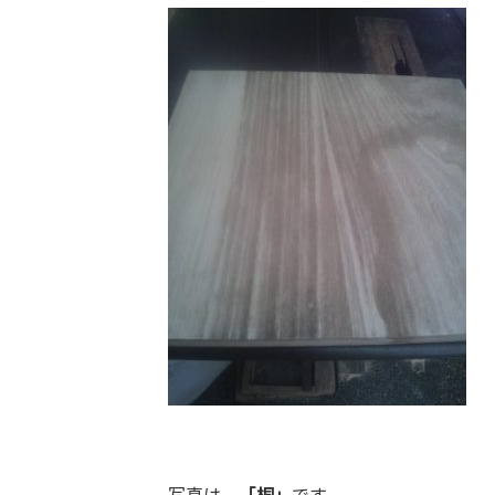
写真は、
「桐」
です。