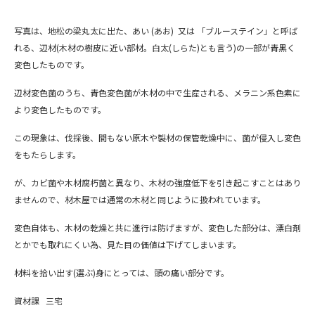
写真は、地松の梁丸太に出た、あい (あお) 又は 「ブルーステイン」と呼ば
れる、辺材(木材の樹皮に近い部材。白太(しらた)とも言う)の一部が青黒く
変色したものです。
辺材変色菌のうち、青色変色菌が木材の中で生産される、メラニン系色素に
より変色したものです。
この現象は、伐採後、間もない原木や製材の保管乾燥中に、菌が侵入し変色
をもたらします。
が、カビ菌や木材腐朽菌と異なり、木材の強度低下を引き起こすことはあり
ませんので、材木屋では通常の木材と同じように扱われています。
変色自体も、木材の乾燥と共に進行は防げますが、変色した部分は、漂白剤
とかでも取れにくい為、見た目の価値は下げてしまいます。
材料を拾い出す(選ぶ)身にとっては、頭の痛い部分です。
資材課 三宅