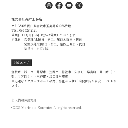
株式会社森本工務店
〒713-8125 岡山県倉敷市玉島勇崎1026番地
TEL.086-528-2121
営業日：1月1日～5日以外は営業しております。
定休日：営業課/水曜日・第二、第四木曜日・祝日
営業以外/日曜日・第二、第四土曜日・祝日
※祝日：日直対応
対応エリア
倉敷市・浅口市・井原市・笠岡市・総社市・矢掛町・早島町・岡山市（一
部エリア除く）・玉野市・浅口郡里庄町
※迅速なアフターサポートの為、弊社から車で1時間圏内を目安としており
ます。
個人情報保護方針
©2026 Morimoto Koumuten All rights recerved.