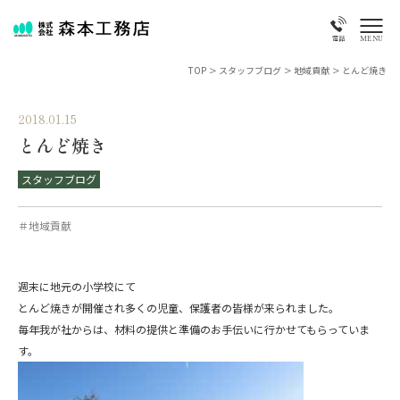
MENU
電話
TOP
>
スタッフブログ
>
地域貢献
>
とんど焼き
2018.01.15
とんど焼き
スタッフブログ
＃地域貢献
週末に地元の小学校にて
とんど焼きが開催され多くの児童、保護者の皆様が来られました。
毎年我が社からは、材料の提供と準備のお手伝いに行かせてもらっていま
す。