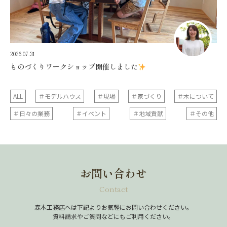
2026.07.31
ものづくりワークショップ開催しました
ALL
＃モデルハウス
＃現場
＃家づくり
＃木について
＃日々の業務
＃イベント
＃地域貢献
＃その他
お問い合わせ
Contact
森本工務店へは下記よりお気軽にお問い合わせください。
資料請求やご質問などにもご利用ください。