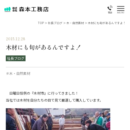
MENU
電話
TOP
>
社長ブログ
>
木・自然素材
>
木材にも旬があるんですよ！
2015.12.28
木材にも旬があるんですよ！
社長ブログ
＃木・自然素材
日曜日恒例の『木材市』に行ってきました！
当社では木材を自分たちの目で見て厳選して購入しています。