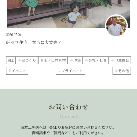
2026.07.01
軒ゼロ住宅、本当に大丈夫？
ALL
＃家づくり
＃木・自然素材
＃現場
＃会社・社員
＃地域貢献
＃イベント
＃プライベート
＃その他
お問い合わせ
Contact
森本工務店へは下記よりお気軽にお問い合わせください。
資料請求やご質問などにもご利用ください。