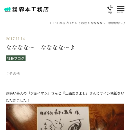
MENU
電話
TOP
>
社長ブログ
>
その他
>
なななな～ なななな～♪
2017.11.14
なななな～ なななな～♪
社長ブログ
＃その他
お笑い芸人の『ジョイマン』さんと『江西あきよし』さんにサイン色紙をい
ただきました！