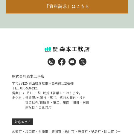
「資料請求」はこちら
株式会社森本工務店
〒713-8125 岡山県倉敷市玉島勇崎1026番地
TEL.086-528-2121
営業日：1月1日～5日以外は営業しております。
定休日：営業課/水曜日・第二、第四木曜日・祝日
営業以外/日曜日・第二、第四土曜日・祝日
※祝日：日直対応
対応エリア
倉敷市・浅口市・井原市・笠岡市・総社市・矢掛町・早島町・岡山市（一