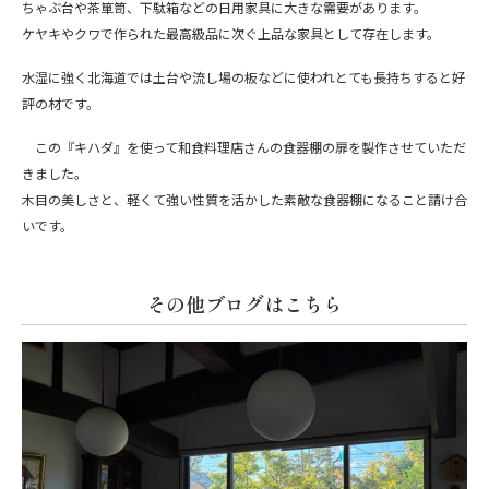
ちゃぶ台や茶箪笥、下駄箱などの日用家具に大きな需要があります。
ケヤキやクワで作られた最高級品に次ぐ上品な家具として存在します。
水湿に強く北海道では土台や流し場の板などに使われとても長持ちすると好
評の材です。
この『キハダ』を使って和食料理店さんの食器棚の扉を製作させていただ
きました。
木目の美しさと、軽くて強い性質を活かした素敵な食器棚になること請け合
いです。
その他ブログはこちら