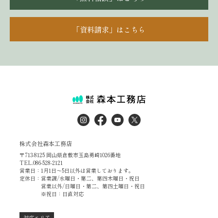
「資料請求」はこちら
株式会社森本工務店
〒713-8125 岡山県倉敷市玉島勇崎1026番地
TEL.086-528-2121
営業日：1月1日～5日以外は営業しております。
定休日：営業課/水曜日・第二、第四木曜日・祝日
営業以外/日曜日・第二、第四土曜日・祝日
※祝日：日直対応
対応エリア