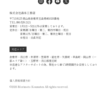
株式会社森本工務店
〒713-8125 岡山県倉敷市玉島勇崎1026番地
TEL.086-528-2121
営業日：1月1日～5日以外は営業しております。
定休日：営業課/水曜日・第二、第四木曜日・祝日
営業以外/日曜日・第二、第四土曜日・祝日
※祝日：日直対応
対応エリア
倉敷市・浅口市・井原市・笠岡市・総社市・矢掛町・早島町・岡山市（一
部エリア除く）・玉野市・浅口郡里庄町
※迅速なアフターサポートの為、弊社から車で1時間圏内を目安としており
ます。
個人情報保護方針
©2026 Morimoto Koumuten All rights recerved.