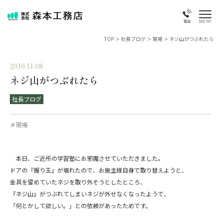
MENU
電話
TOP
>
社長ブログ
>
現場
>
ネジ山がつぶれたら
2016.11.08
ネジ山がつぶれたら
社長ブログ
＃現場
本日、ご近所の学習塾にお邪魔させていただきました。
ドアの『握り玉』が壊れたので、お施主様自身で取り替えようと、
金具を留めていたネジを取り外そうとしたところ、
『ネジ山』がつぶれてしまいネジが外せなくなったようで、
「何とかして欲しい。」との依頼があったためです。