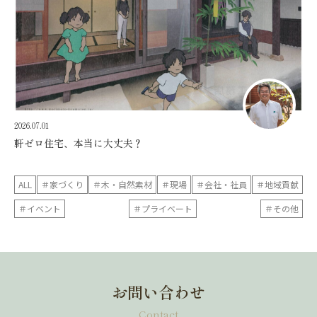
2026.07.01
軒ゼロ住宅、本当に大丈夫？
ALL
＃家づくり
＃木・自然素材
＃現場
＃会社・社員
＃地域貢献
＃イベント
＃プライベート
＃その他
お問い合わせ
Contact