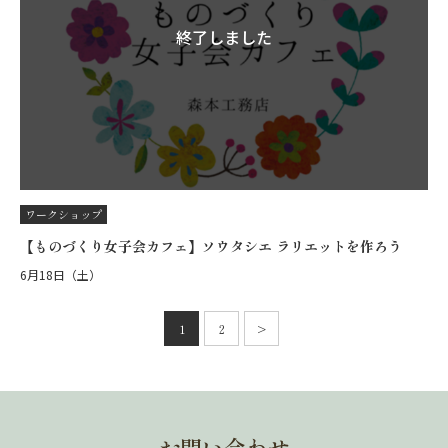
終了しました
ワークショップ
【ものづくり女子会カフェ】ソウタシエ ラリエットを作ろう
6月18日（土）
投
稿
1
2
>
次
の
へ
ペ
ー
ジ
送
り
お問い合わせ