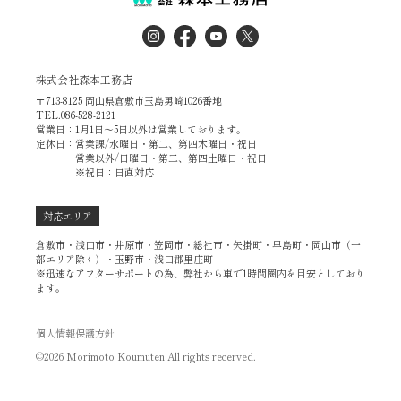
株式会社森本工務店
〒713-8125 岡山県倉敷市玉島勇崎1026番地
TEL.086-528-2121
営業日：1月1日～5日以外は営業しております。
定休日：営業課/水曜日・第二、第四木曜日・祝日
営業以外/日曜日・第二、第四土曜日・祝日
※祝日：日直対応
対応エリア
倉敷市・浅口市・井原市・笠岡市・総社市・矢掛町・早島町・岡山市（一
部エリア除く）・玉野市・浅口郡里庄町
※迅速なアフターサポートの為、弊社から車で1時間圏内を目安としており
ます。
個人情報保護方針
©2026 Morimoto Koumuten All rights recerved.