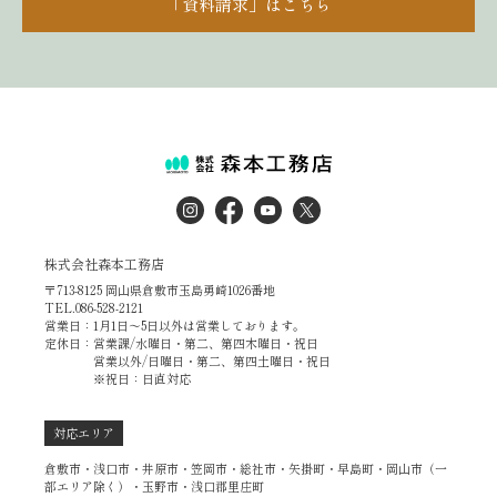
「資料請求」はこちら
株式会社森本工務店
〒713-8125 岡山県倉敷市玉島勇崎1026番地
TEL.086-528-2121
営業日：1月1日～5日以外は営業しております。
定休日：営業課/水曜日・第二、第四木曜日・祝日
営業以外/日曜日・第二、第四土曜日・祝日
※祝日：日直対応
対応エリア
倉敷市・浅口市・井原市・笠岡市・総社市・矢掛町・早島町・岡山市（一
部エリア除く）・玉野市・浅口郡里庄町