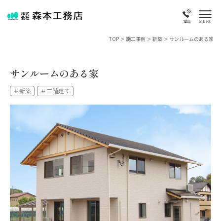
MENU
電話
TOP
>
施工事例
>
新築
>
サンルームのある家
サンルームのある家
＃新築
＃二階建て