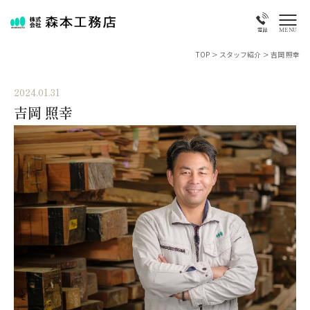
MENU
電話
TOP
>
スタッフ紹介
>
吉岡 照幸
2024.01.31
吉岡 照幸