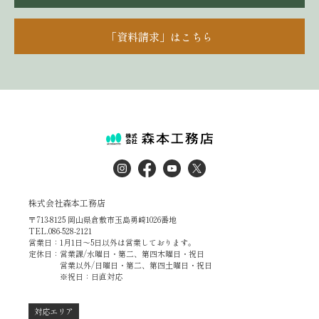
「資料請求」はこちら
株式会社森本工務店
〒713-8125 岡山県倉敷市玉島勇崎1026番地
TEL.086-528-2121
営業日：1月1日～5日以外は営業しております。
定休日：営業課/水曜日・第二、第四木曜日・祝日
営業以外/日曜日・第二、第四土曜日・祝日
※祝日：日直対応
対応エリア