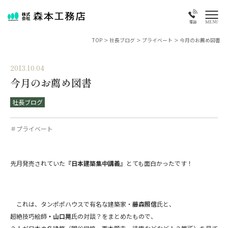
MENU
電話
TOP
>
社長ブログ
>
プライベート
>
今月のお薦め図書
2013.10.04
今月のお薦め図書
社長ブログ
＃プライベート
先月発売されていた
『日本建築集中講義』
とても面白かったです！
これは、タンポポハウスで有名な建築家・
藤森照信
氏と、
超絶技巧絵師
・山口晃
氏の対談？をまとめたもので、