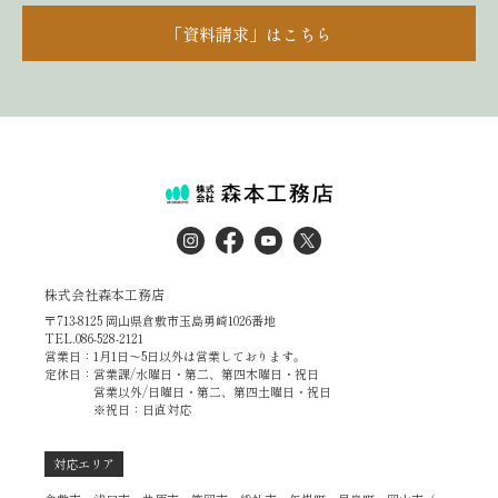
「資料請求」はこちら
株式会社森本工務店
〒713-8125 岡山県倉敷市玉島勇崎1026番地
TEL.086-528-2121
営業日：1月1日～5日以外は営業しております。
定休日：営業課/水曜日・第二、第四木曜日・祝日
営業以外/日曜日・第二、第四土曜日・祝日
※祝日：日直対応
対応エリア