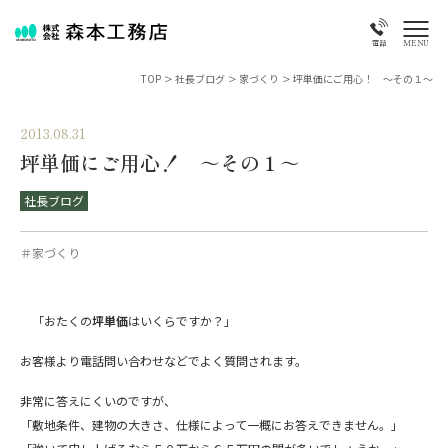
MENU
電話
TOP
>
社長ブログ
>
家づくり
>
坪単価にご用心！ ～その１～
2013.08.31
坪単価にご用心！ ～その１～
社長ブログ
＃家づくり
「おたくの
坪単価
はいくらですか？」
お客様より電話問い合わせなどでよく質問されます。
非常に答えにくいのですが、
「敷地条件、建物の大きさ、仕様によって一概にお答えできません。」