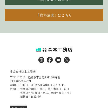
「資料請求」はこちら
株式会社森本工務店
〒713-8125 岡山県倉敷市玉島勇崎1026番地
TEL.086-528-2121
営業日：1月1日～5日以外は営業しております。
定休日：営業課/水曜日・第二、第四木曜日・祝日
営業以外/日曜日・第二、第四土曜日・祝日
※祝日：日直対応