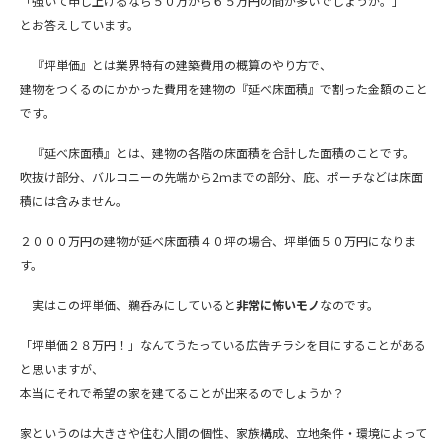
「強いて申し上げるなら５０万から６５万円の間が多いでしょうか。」
とお答えしています。
『坪単価』とは業界特有の建築費用の概算のやり方で、
建物をつくるのにかかった費用を建物の『延べ床面積』で割った金額のこと
です。
『延べ床面積』とは、建物の各階の床面積を合計した面積のことです。
吹抜け部分、バルコニーの先端から2ｍまでの部分、庇、ポーチなどは床面
積には含みません。
２０００万円の建物が延べ床面積４０坪の場合、坪単価５０万円になりま
す。
実はこの坪単価、鵜呑みにしていると
非常に怖いモノ
なのです。
「坪単価２８万円！」なんてうたっている広告チラシを目にすることがある
と思いますが、
本当にそれで希望の家を建てることが出来るのでしょうか？
家というのは大きさや住む人間の個性、家族構成、立地条件・環境によって