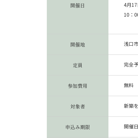
4月1
開催日
10：
浅口
開催地
完全予
定員
無料
参加費用
新築
対象者
開催
申込み期限